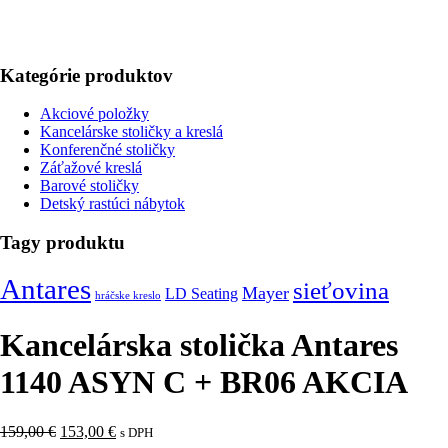
Kategórie produktov
Akciové položky
Kancelárske stoličky a kreslá
Konferenčné stoličky
Záťažové kreslá
Barové stoličky
Detský rastúci nábytok
Tagy produktu
Antares
sieťovina
Mayer
LD Seating
hráčske kreslo
Kancelárska stolička Antares
1140 ASYN C + BR06 AKCIA
159,00
€
153,00
€
s DPH