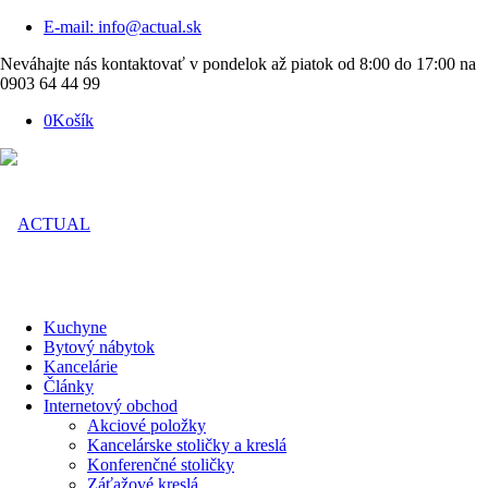
E-mail: info@actual.sk
Neváhajte nás kontaktovať v pondelok až piatok od 8:00 do 17:00 na
0903 64 44 99
0
Košík
Kuchyne
Bytový nábytok
Kancelárie
Články
Internetový obchod
Akciové položky
Kancelárske stoličky a kreslá
Konferenčné stoličky
Záťažové kreslá