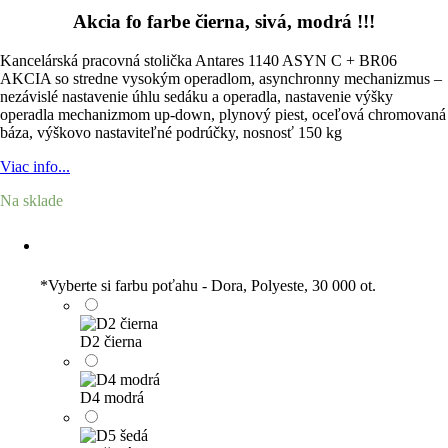
Akcia fo farbe čierna, sivá, modrá !!!
Kancelárská pracovná stolička Antares 1140 ASYN C + BR06
AKCIA so stredne vysokým operadlom, asynchronny mechanizmus –
nezávislé nastavenie úhlu sedáku a operadla, nastavenie výšky
operadla mechanizmom up-down, plynový piest, oceľová chromovaná
báza, výškovo nastaviteľné podrúčky, nosnosť 150 kg
Viac info...
Na sklade
*
Vyberte si farbu poťahu - Dora, Polyeste, 30 000 ot.
D2 čierna
D4 modrá