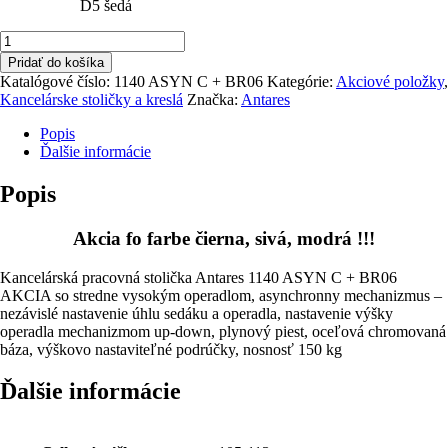
D5 šedá
množstvo
Kancelárska
Pridať do košíka
stolička
Katalógové číslo:
1140 ASYN C + BR06
Kategórie:
Akciové položky
,
Antares
Kancelárske stoličky a kreslá
Značka:
Antares
1140
ASYN
Popis
C
Ďalšie informácie
+
BR06
Popis
AKCIA
Akcia fo farbe čierna, sivá, modrá !!!
Kancelárská pracovná stolička Antares 1140 ASYN C + BR06
AKCIA so stredne vysokým operadlom, asynchronny mechanizmus –
nezávislé nastavenie úhlu sedáku a operadla, nastavenie výšky
operadla mechanizmom up-down, plynový piest, oceľová chromovaná
báza, výškovo nastaviteľné podrúčky, nosnosť 150 kg
Ďalšie informácie