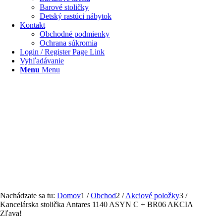
Barové stoličky
Detský rastúci nábytok
Kontakt
Obchodné podmienky
Ochrana súkromia
Login / Register Page Link
Vyhľadávanie
Menu
Menu
Nachádzate sa tu:
Domov
1
/
Obchod
2
/
Akciové položky
3
/
Kancelárska stolička Antares 1140 ASYN C + BR06 AKCIA
Zľava!