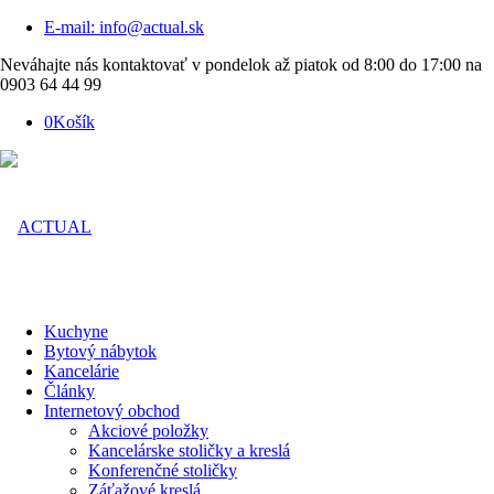
E-mail: info@actual.sk
Neváhajte nás kontaktovať v pondelok až piatok od 8:00 do 17:00 na
0903 64 44 99
0
Košík
Kuchyne
Bytový nábytok
Kancelárie
Články
Internetový obchod
Akciové položky
Kancelárske stoličky a kreslá
Konferenčné stoličky
Záťažové kreslá