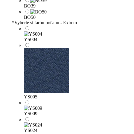
BO39
BO50
*
Vyberte si farbu poťahu - Extrem
YS004
YS005
YS009
YS024