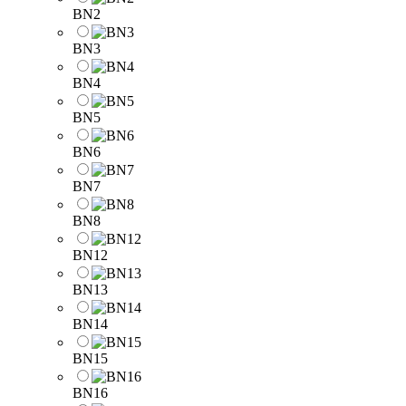
BN2
BN3
BN4
BN5
BN6
BN7
BN8
BN12
BN13
BN14
BN15
BN16