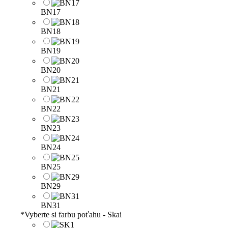
BN17
BN18
BN19
BN20
BN21
BN22
BN23
BN24
BN25
BN29
BN31
*
Vyberte si farbu poťahu - Skai