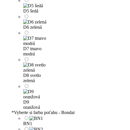
D5 šedá
D6 zelená
D7 tmavo
modrá
D8 svetlo
zelená
D9
oranžová
*
Vyberte si farbu poťahu - Bondai
BN1