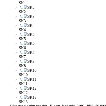
SK1
SK2
SK3
SK4
SK5
SK6
SK7
SK8
SK10
SK11
SK12
SK13
*
Vyberte si farbu poťahu - Bloom, Koženka PWC+PES, 50 000