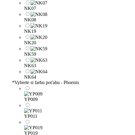
NK07
NK08
NK19
NK20
NK59
NK63
NK64
*
Vyberte si farbu poťahu - Phoenix
YP009
YP011
YP019