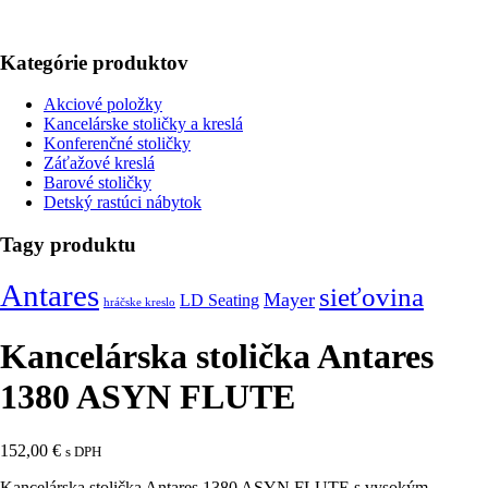
Kategórie produktov
Akciové položky
Kancelárske stoličky a kreslá
Konferenčné stoličky
Záťažové kreslá
Barové stoličky
Detský rastúci nábytok
Tagy produktu
Antares
sieťovina
Mayer
LD Seating
hráčske kreslo
Kancelárska stolička Antares
1380 ASYN FLUTE
152,00
€
s DPH
Kancelárska stolička Antares 1380 ASYN FLUTE s vysokým