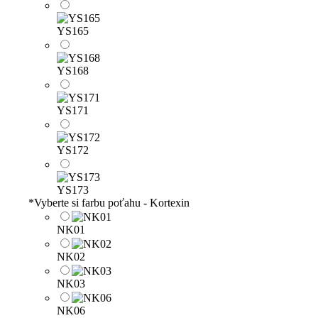
YS165
YS168
YS171
YS172
YS173
*
Vyberte si farbu poťahu - Kortexin
NK01
NK02
NK03
NK06