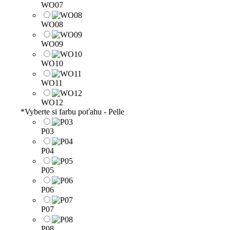
WO07
WO08
WO09
WO10
WO11
WO12
*
Vyberte si farbu poťahu - Pelle
P03
P04
P05
P06
P07
P08