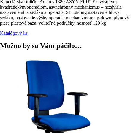
Kancelárska stolička Antares 1380 ASYN FLUTE s vysokým
kvadratickým operadlom, asynchronný mechanizmus – nezávislé
nastavenie uhla sedáku a operadla, SL- sliding nastavenie hĺbky
sedáku, nastavenie výšky operadla mechanizmom up-down, plynový
piest, plastová báza, voliteľné podrúčky, nosnosť 120 kg
Katalógový list
Možno by sa Vám páčilo…