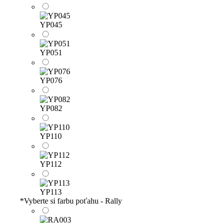
YP045
YP051
YP076
YP082
YP110
YP112
YP113
*
Vyberte si farbu poťahu - Rally