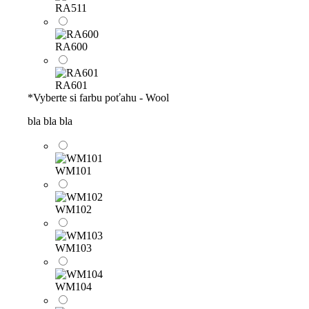
RA511
RA600
RA601
*
Vyberte si farbu poťahu - Wool
bla bla bla
WM101
WM102
WM103
WM104