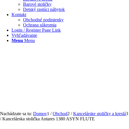
Barové stoličky
Detský rastúci nábytok
Kontakt
Obchodné podmienky
Ochrana súkromia
Login / Register Page Link
Vyhľadávanie
Menu
Menu
Nachádzate sa tu:
Domov
1
/
Obchod
2
/
Kancelárske stoličky a kreslá
3
/
Kancelárska stolička Antares 1380 ASYN FLUTE