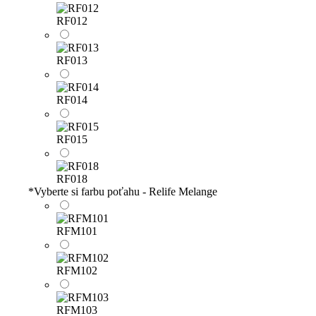
RF012
RF013
RF014
RF015
RF018
*
Vyberte si farbu poťahu - Relife Melange
RFM101
RFM102
RFM103