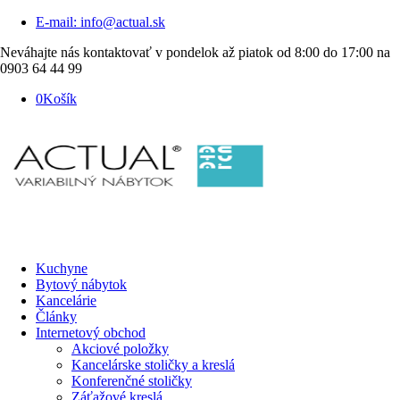
E-mail: info@actual.sk
Neváhajte nás kontaktovať v pondelok až piatok od 8:00 do 17:00 na
0903 64 44 99
0
Košík
Kuchyne
Bytový nábytok
Kancelárie
Články
Internetový obchod
Akciové položky
Kancelárske stoličky a kreslá
Konferenčné stoličky
Záťažové kreslá