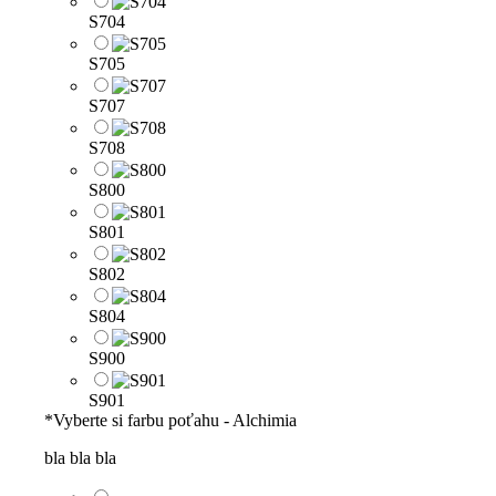
S704
S705
S707
S708
S800
S801
S802
S804
S900
S901
*
Vyberte si farbu poťahu - Alchimia
bla bla bla