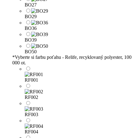
BO27
BO29
BO36
BO39
BO50
*
Vyberte si farbu poťahu - Relife, recyklovaný polyester, 100
000 ot.
RF001
RF002
RF003
RF004