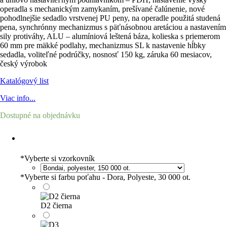
operadla s mechanickým zamykaním, prešívané čalúnenie, nové
pohodlnejšie sedadlo vrstvenej PU peny, na operadle použitá studená
pena, synchrónny mechanizmus s päťnásobnou aretáciou a nastavením
sily protiváhy, ALU – alumíniová leštená báza, kolieska s priemerom
60 mm pre mäkké podlahy, mechanizmus SL k nastavenie hĺbky
sedadla, voliteľné podrúčky, nosnosť 150 kg, záruka 60 mesiacov,
český výrobok
Katalógový list
Viac info...
Dostupné na objednávku
*
Vyberte si vzorkovník
*
Vyberte si farbu poťahu - Dora, Polyeste, 30 000 ot.
D2 čierna