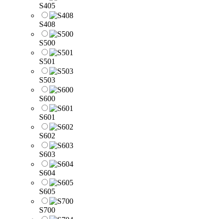
S405
S408
S500
S501
S503
S600
S601
S602
S603
S604
S605
S700