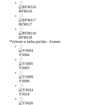
RFM116
RFM117
RFM118
*
Vyberte si farbu poťahu - Extrem
YS004
YS005
YS009
YS024