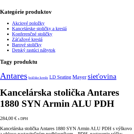
Kategórie produktov
Akciové položky
Kancelárske stoličky a kreslá
Konferenčné stoličky
Záťažové kreslá
Barové stoličky
Detský rastúci nábytok
Tagy produktu
Antares
sieťovina
Mayer
LD Seating
hráčske kreslo
Kancelárska stolička Antares
1880 SYN Armin ALU PDH
284,00
€
s DPH
Kancelárska stolička Antares 1880 SYN Armin ALU PDH s výškovo
a uhlovo nastaviteľným podhlavníkom – PDH, nastavenie výšky