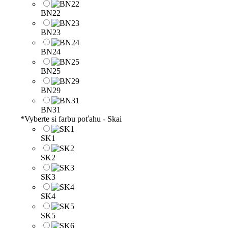
BN22
BN23
BN24
BN25
BN29
BN31
*
Vyberte si farbu poťahu - Skai
SK1
SK2
SK3
SK4
SK5