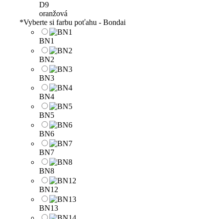
D9
oranžová
*
Vyberte si farbu poťahu - Bondai
BN1
BN2
BN3
BN4
BN5
BN6
BN7
BN8
BN12
BN13