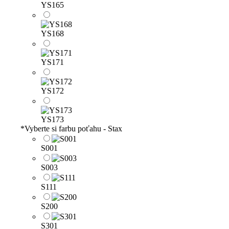
YS165
YS168
YS171
YS172
YS173
*
Vyberte si farbu poťahu - Stax
S001
S003
S111
S200
S301