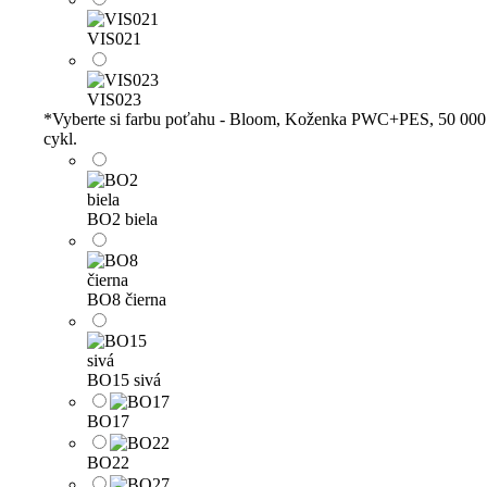
VIS021
VIS023
*
Vyberte si farbu poťahu - Bloom, Koženka PWC+PES, 50 000
cykl.
BO2 biela
BO8 čierna
BO15 sivá
BO17
BO22