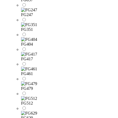
FG247
FG351
FG404
FG417
FG461
FG479
FG512
FG629