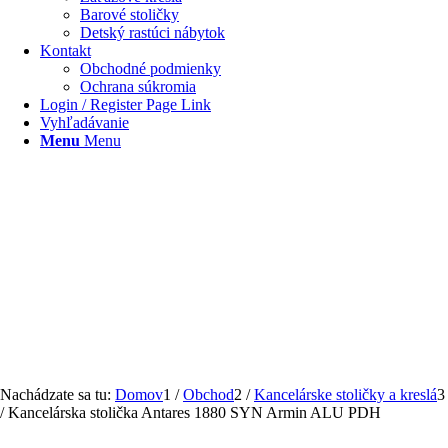
Barové stoličky
Detský rastúci nábytok
Kontakt
Obchodné podmienky
Ochrana súkromia
Login / Register Page Link
Vyhľadávanie
Menu
Menu
Nachádzate sa tu:
Domov
1
/
Obchod
2
/
Kancelárske stoličky a kreslá
3
/
Kancelárska stolička Antares 1880 SYN Armin ALU PDH