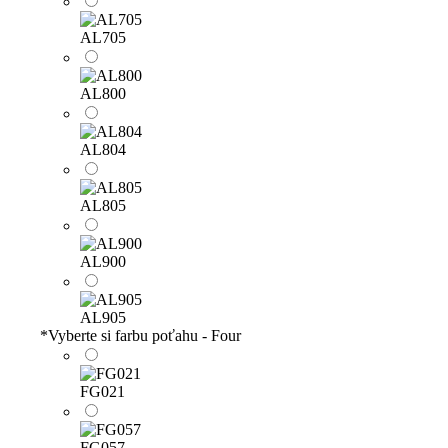
AL705
AL800
AL804
AL805
AL900
AL905
*
Vyberte si farbu poťahu - Four
FG021
FG057