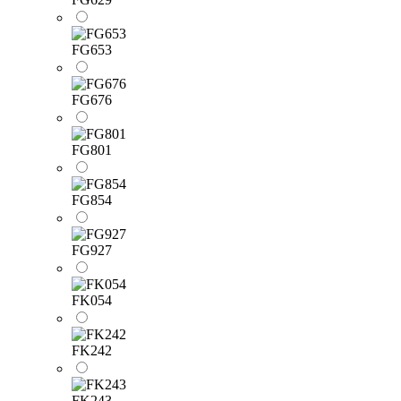
FG653
FG676
FG801
FG854
FG927
FK054
FK242
FK243