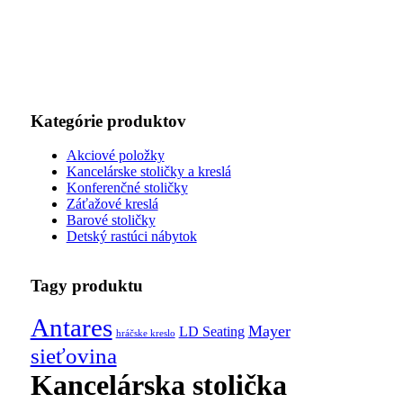
Kategórie produktov
Akciové položky
Kancelárske stoličky a kreslá
Konferenčné stoličky
Záťažové kreslá
Barové stoličky
Detský rastúci nábytok
Tagy produktu
Antares
Mayer
LD Seating
hráčske kreslo
sieťovina
Kancelárska stolička