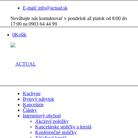
E-mail: info@actual.sk
Neváhajte nás kontaktovať v pondelok až piatok od 8:00 do
17:00 na 0903 64 44 99
0
Košík
Kuchyne
Bytový nábytok
Kancelárie
Články
Internetový obchod
Akciové položky
Kancelárske stoličky a kreslá
Konferenčné stoličky
Záťažové kreslá