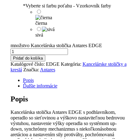
*
Vyberte si farbu poťahu - Vzorkovník farby
čierna
sivá
množstvo Kancelárska stolička Antares EDGE
Pridať do košíka
Katalógové číslo:
EDGE
Kategória:
Kancelárske stoličky a
kreslá
Značka:
Antares
Popis
Ďalšie informácie
Popis
Kancelárska stolička Antares EDGE s podhlavníkom,
operadlo so sieťovinou a výškovo nastaviteľnou bedrovou
výstuhou, nastavenie výšky operadla so systémom up-
down, synchrónny mechanizmus s niekoľkonásobnou
aretáciou a nastavením sily protiváhy, pochrómovaná