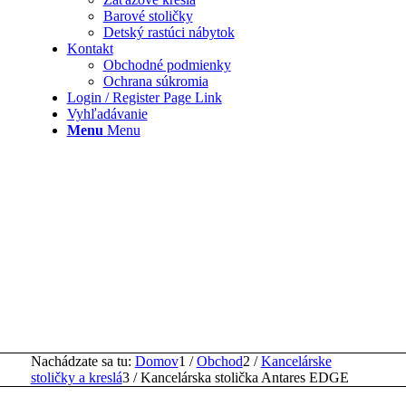
Barové stoličky
Detský rastúci nábytok
Kontakt
Obchodné podmienky
Ochrana súkromia
Login / Register Page Link
Vyhľadávanie
Menu
Menu
Nachádzate sa tu:
Domov
1
/
Obchod
2
/
Kancelárske
stoličky a kreslá
3
/
Kancelárska stolička Antares EDGE