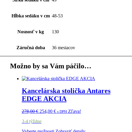
Hĺbka sedáku v cm
48-53
Nosnosť v kg
130
Záručná doba
36 mesiacov
Možno by sa Vám páčilo…
Kancelárska stolička Antares
EDGE AKCIA
278,00
€
254,00
€
Zľava!
s DPH
3-4 týždne
Vyberte možnosti
Zobraziť detaily