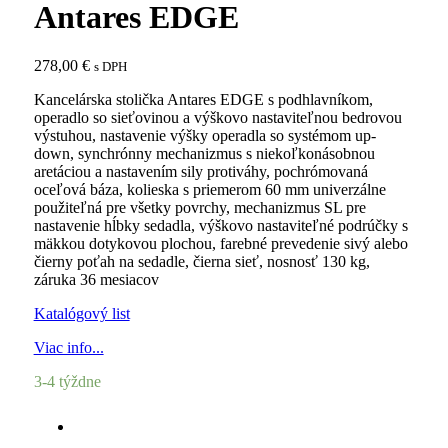
Antares EDGE
278,00
€
s DPH
Kancelárska stolička Antares EDGE s podhlavníkom,
operadlo so sieťovinou a výškovo nastaviteľnou bedrovou
výstuhou, nastavenie výšky operadla so systémom up-
down, synchrónny mechanizmus s niekoľkonásobnou
aretáciou a nastavením sily protiváhy, pochrómovaná
oceľová báza, kolieska s priemerom 60 mm univerzálne
použiteľná pre všetky povrchy, mechanizmus SL pre
nastavenie hĺbky sedadla, výškovo nastaviteľné podrúčky s
mäkkou dotykovou plochou, farebné prevedenie sivý alebo
čierny poťah na sedadle, čierna sieť, nosnosť 130 kg,
záruka 36 mesiacov
Katalógový list
Viac info...
3-4 týždne